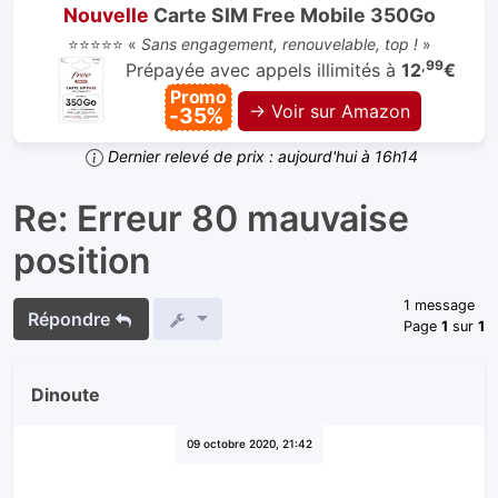
Nouvelle
Carte SIM Free Mobile 350Go
⭐⭐⭐⭐⭐ «
Sans engagement, renouvelable, top !
»
,99
Prépayée avec appels illimités à
12
€
Promo
→ Voir sur Amazon
-35%
Dernier relevé de prix : aujourd'hui à 16h14
Re: Erreur 80 mauvaise
position
1 message
Répondre
Page
1
sur
1
Dinoute
09 octobre 2020, 21:42