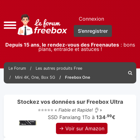
Connexion
Accès
S’enregistrer
rapide
Depuis 15 ans, le rendez-vous des Freenautes
: bons
plans, entraide et astuces !
Le Forum
Les autres produits Free
Reche
Mini 4K, One, Box 5G
Freebox One
Stockez vos données sur Freebox Ultra
⭐⭐⭐⭐⭐ «
Fiable et Rapide! 👌
»
,99
SSD Fanxiang 1To à
134
€
→ Voir sur Amazon