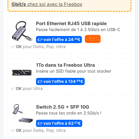
Gbit/s
chez soi avec la Freebox
Port Ethernet RJ45 USB rapide
Passe facilement de 1 à 2.5Gb/s en USB-C
-15%
👉 voir l'offre à 24
€
,22
✅
OK
pour Delta, Pop, Ultra
1To dans ta Freebox Ultra
Insère un SSD fiable pour tout stocker
👉 voir l'offre à 134
€
,99
✅
OK
pour Ultra
Switch 2.5G + SFP 10G
Passe tous tes ordis en 2.5Gb/s !
👉 voir l'offre à 62
€
,82
✅
OK
pour Delta, Pop, Ultra