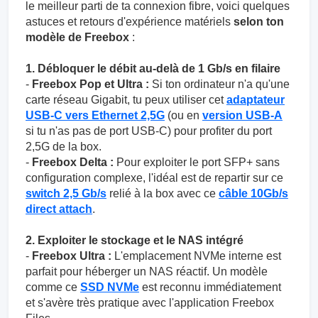
le meilleur parti de ta connexion fibre, voici quelques
astuces et retours d'expérience matériels
selon ton
modèle de Freebox
:
1. Débloquer le débit au-delà de 1 Gb/s en filaire
-
Freebox Pop et Ultra :
Si ton ordinateur n'a qu'une
carte réseau Gigabit, tu peux utiliser cet
adaptateur
USB-C vers Ethernet 2,5G
(ou en
version USB-A
si tu n'as pas de port USB-C) pour profiter du port
2,5G de la box.
-
Freebox Delta :
Pour exploiter le port SFP+ sans
configuration complexe, l'idéal est de repartir sur ce
switch 2,5 Gb/s
relié à la box avec ce
câble 10Gb/s
direct attach
.
2. Exploiter le stockage et le NAS intégré
-
Freebox Ultra :
L'emplacement NVMe interne est
parfait pour héberger un NAS réactif. Un modèle
comme ce
SSD NVMe
est reconnu immédiatement
et s'avère très pratique avec l'application Freebox