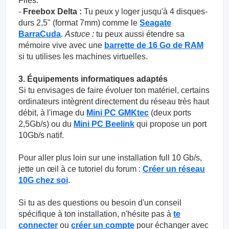
Files.
-
Freebox Delta :
Tu peux y loger jusqu'à 4 disques-
durs 2,5" (format 7mm) comme le
Seagate
BarraCuda
.
Astuce :
tu peux aussi étendre sa
mémoire vive avec une
barrette de 16 Go de RAM
si tu utilises les machines virtuelles.
3. Équipements informatiques adaptés
Si tu envisages de faire évoluer ton matériel, certains
ordinateurs intègrent directement du réseau très haut
débit, à l'image du
Mini PC GMKtec
(deux ports
2,5Gb/s) ou du
Mini PC Beelink
qui propose un port
10Gb/s natif.
Pour aller plus loin sur une installation full 10 Gb/s,
jette un œil à ce tutoriel du forum :
Créer un réseau
10G chez soi
.
Si tu as des questions ou besoin d'un conseil
spécifique à ton installation, n'hésite pas à
te
connecter
ou
créer un compte
pour échanger avec