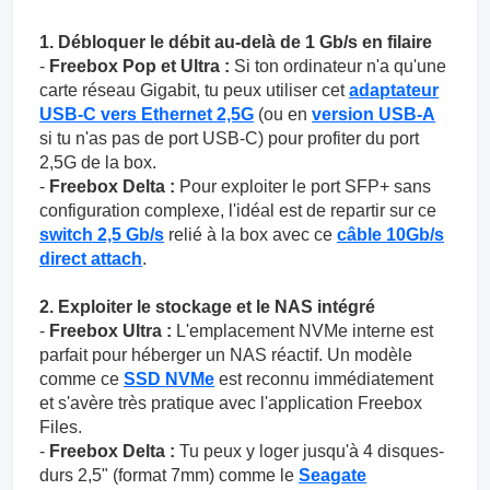
1. Débloquer le débit au-delà de 1 Gb/s en filaire
-
Freebox Pop et Ultra :
Si ton ordinateur n'a qu'une
carte réseau Gigabit, tu peux utiliser cet
adaptateur
USB-C vers Ethernet 2,5G
(ou en
version USB-A
si tu n'as pas de port USB-C) pour profiter du port
2,5G de la box.
-
Freebox Delta :
Pour exploiter le port SFP+ sans
configuration complexe, l'idéal est de repartir sur ce
switch 2,5 Gb/s
relié à la box avec ce
câble 10Gb/s
direct attach
.
2. Exploiter le stockage et le NAS intégré
-
Freebox Ultra :
L'emplacement NVMe interne est
parfait pour héberger un NAS réactif. Un modèle
comme ce
SSD NVMe
est reconnu immédiatement
et s'avère très pratique avec l'application Freebox
Files.
-
Freebox Delta :
Tu peux y loger jusqu'à 4 disques-
durs 2,5" (format 7mm) comme le
Seagate