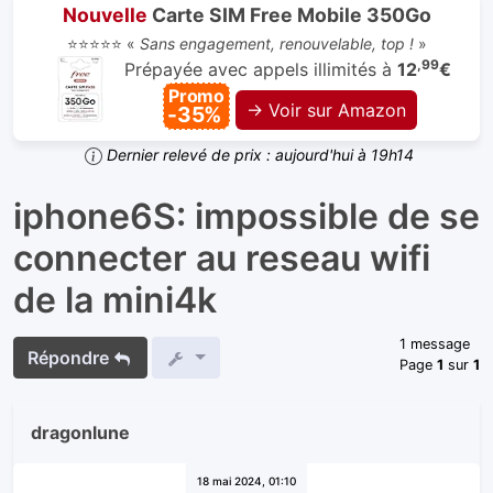
Nouvelle
Carte SIM Free Mobile 350Go
⭐⭐⭐⭐⭐ «
Sans engagement, renouvelable, top !
»
,99
Prépayée avec appels illimités à
12
€
Promo
→ Voir sur Amazon
-35%
Dernier relevé de prix : aujourd'hui à 19h14
iphone6S: impossible de se
connecter au reseau wifi
de la mini4k
1 message
Répondre
Page
1
sur
1
dragonlune
18 mai 2024, 01:10