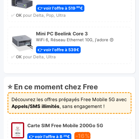
👉 voir l'offre à 519
€
,96
✅
OK
pour Delta, Pop, Ultra
Mini PC Beelink Core 3
WiFi 6, Réseau Ethernet 10G, j'adore 😍
👉 voir l'offre à 539€
✅
OK
pour Delta, Ultra
⭐ En ce moment chez Free
Découvrez les offres prépayés Free Mobile 5G avec
Appels/SMS illimités
, sans engagement !
Carte SIM Free Mobile 200Go 5G
-16%
👉 voir l'offre à 8
€
,39