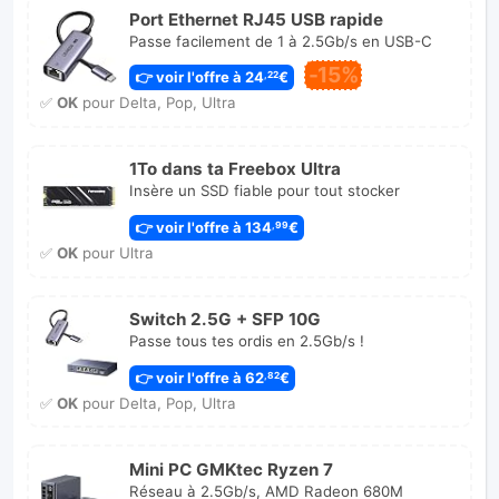
Port Ethernet RJ45 USB rapide
Passe facilement de 1 à 2.5Gb/s en USB-C
-15%
👉 voir l'offre à 24
€
,22
✅
OK
pour Delta, Pop, Ultra
1To dans ta Freebox Ultra
Insère un SSD fiable pour tout stocker
👉 voir l'offre à 134
€
,99
✅
OK
pour Ultra
Switch 2.5G + SFP 10G
Passe tous tes ordis en 2.5Gb/s !
👉 voir l'offre à 62
€
,82
✅
OK
pour Delta, Pop, Ultra
Mini PC GMKtec Ryzen 7
Réseau à 2.5Gb/s, AMD Radeon 680M