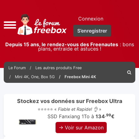
Connexion
Accès
S’enregistrer
rapide
Depuis 15 ans, le rendez-vous des Freenautes
: bons
plans, entraide et astuces !
Le Forum
Les autres produits Free
Reche
Mini 4K, One, Box 5G
Freebox Mini 4K
Stockez vos données sur Freebox Ultra
⭐⭐⭐⭐⭐ «
Fiable et Rapide! 👌
»
,99
SSD Fanxiang 1To à
134
€
→ Voir sur Amazon