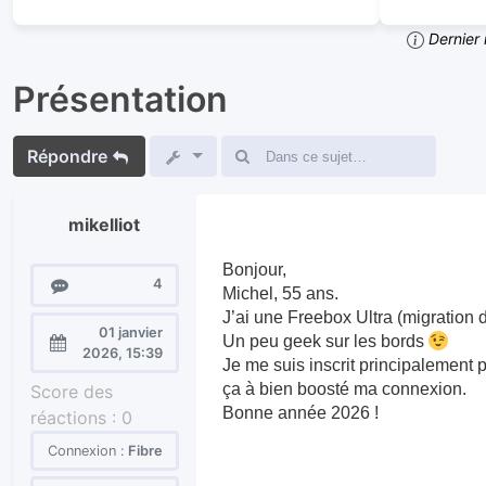
Dernier 
Présentation
Répondre
mikelliot
Bonjour,
Messages
4
Michel, 55 ans.
J’ai une Freebox Ultra (migration 
01 janvier
Un peu geek sur les bords
Enregistré
2026, 15:39
Je me suis inscrit principalement 
le :
ça à bien boosté ma connexion.
Score des
Bonne année 2026 !
réactions :
0
Connexion :
Fibre