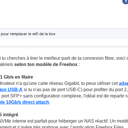
 pour remplacer le wifi de la box
i tu cherches à tirer le meilleur parti de ta connexion fibre, voic
tériels
selon ton modèle de Freebox
:
1 Gb/s en filaire
inateur n'a qu'une carte réseau Gigabit, tu peux utiliser cet
ada
sion USB-A
si tu n'as pas de port USB-C) pour profiter du port 2
 port SFP+ sans configuration complexe, l'idéal est de repartir 
le 10Gb/s direct attach
.
S intégré
Me interne est parfait pour héberger un NAS réactif. Un mod
ent et s'avère très pratique avec l'application Freebox Files.