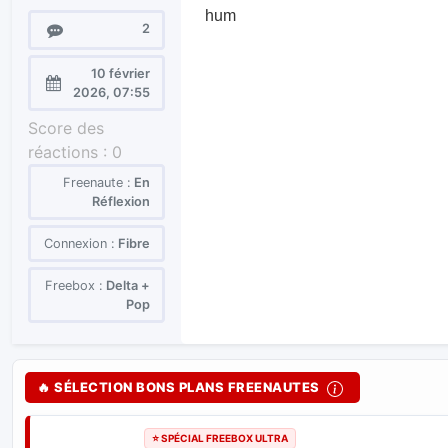
hum
Messages
2
10 février
Enregistré
2026, 07:55
le :
Score des
réactions :
0
Freenaute :
En
Réflexion
Connexion :
Fibre
Freebox :
Delta +
Pop
🔥 SÉLECTION BONS PLANS FREENAUTES
⭐ SPÉCIAL FREEBOX ULTRA