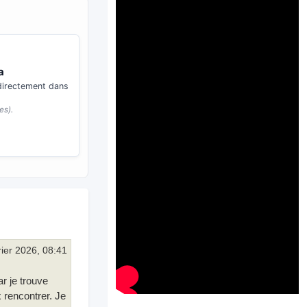
a
 directement dans
es).
rier 2026, 08:41
ar je trouve
 rencontrer. Je