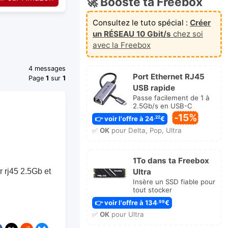
🚀 Booste ta Freebox
Consultez le tuto spécial :
Créer
un RÉSEAU 10 Gbit/s
chez soi
avec la Freebox
4 messages
Port Ethernet RJ45
Page
1
sur
1
USB rapide
Passe facilement de 1 à
2.5Gb/s en USB-C
-15%
👉 voir l'offre à 24
€
,22
✅
OK
pour Delta, Pop, Ultra
1To dans ta Freebox
Ultra
r rj45 2.5Gb et
Insère un SSD fiable pour
tout stocker
👉 voir l'offre à 134
€
,99
✅
OK
pour Ultra