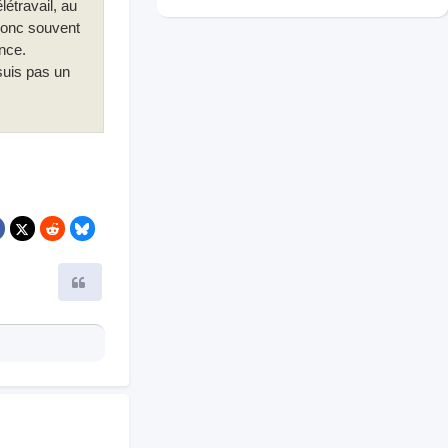
étravail, au
 donc souvent
nce.
 suis pas un
Citer