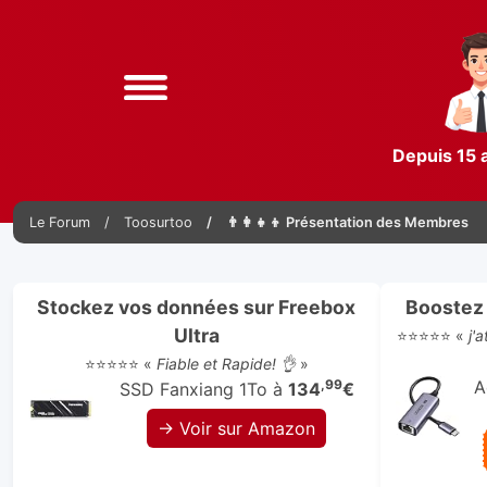
Depuis 15 
Le Forum
Toosurtoo
👨‍👩‍👧‍👦 Présentation des Membres
Stockez vos données sur Freebox
Boostez 
Ultra
⭐⭐⭐⭐⭐ «
j'
⭐⭐⭐⭐⭐ «
Fiable et Rapide! 👌
»
,99
A
SSD Fanxiang 1To à
134
€
→ Voir sur Amazon