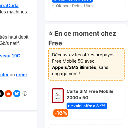
arraCuda
.
✅
OK
pour Delta, Ultra
s les machines
⭐ En ce moment chez
très haut débit,
Free
b/s natif.
Découvrez les offres prépayés
éseau 10G
Free Mobile 5G avec
Appels/SMS illimités
, sans
engagement !
cter
ou
créer
Carte SIM Free Mobile
200Go 5G
👉 voir l'offre à 8
€
,39
-16%