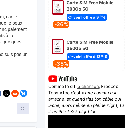
Carte SIM Free Mobile
300Go 5G
m, car je
👉 voir l'offre à 9
€
,99
que je peux
-26%
principalement
ts à la
re quelques
Carte SIM Free Mobile
350Go 5G
 ne suis pas un
👉 voir l'offre à 12
€
,99
-35%
Comme le dit
la chanson
, Freebox
Toosurtoo c'est «
une commu qui
arrache, et quand t'as ton câble qui
lâche, alors même en pleine night, tu
Citer
liras Pif et Kokalight !
»