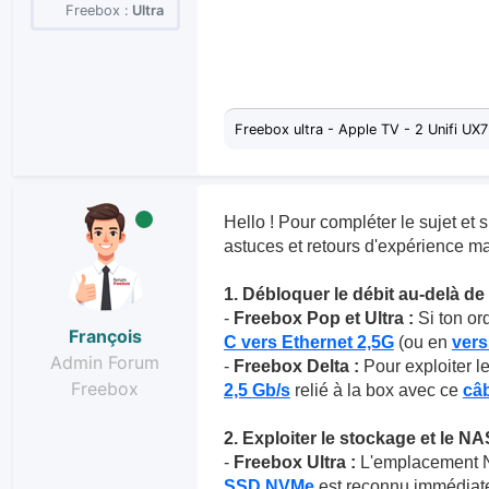
Freebox :
Ultra
Freebox ultra - Apple TV - 2 Unifi UX7
Hello ! Pour compléter le sujet et s
astuces et retours d'expérience ma
1. Débloquer le débit au-delà de 
-
Freebox Pop et Ultra :
Si ton ord
François
C vers Ethernet 2,5G
(ou en
ver
Admin Forum
-
Freebox Delta :
Pour exploiter le
Freebox
2,5 Gb/s
relié à la box avec ce
câb
2. Exploiter le stockage et le NA
-
Freebox Ultra :
L'emplacement NV
SSD NVMe
est reconnu immédiatem