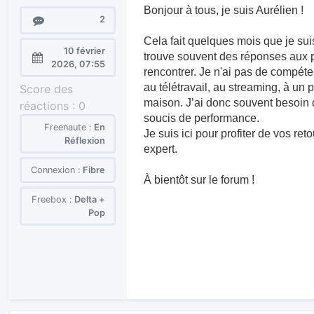
Bonjour à tous, je suis Aurélien !
Messages
2
Cela fait quelques mois que je suis
10 février
trouve souvent des réponses aux 
Enregistré
2026, 07:55
rencontrer. Je n'ai pas de compéte
le :
au télétravail, au streaming, à un
Score des
maison. J’ai donc souvent besoin 
réactions :
0
soucis de performance.
Freenaute :
En
Je suis ici pour profiter de vos re
Réflexion
expert.
Connexion :
Fibre
À bientôt sur le forum !
Freebox :
Delta +
Pop