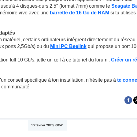
jusqu'à 4 disques-durs 2,5" (format 7mm) comme le
Seagate B
 mémoire vive avec une
barrette de 16 Go de RAM
si tu utilise
adaptés
n matériel, certains ordinateurs intègrent directement du réseau 
x ports 2,5Gb/s) ou du
Mini PC Beelink
qui propose un port 10G
tion full 10 Gb/s, jette un œil à ce tutoriel du forum :
Créer un r
un conseil spécifique à ton installation, n'hésite pas à
te conne
a communauté.
10 février 2026, 08:41