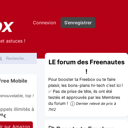
Connexion
S’enregistrer
et astuces !
LE forum des Freenautes
!
Pour booster ta Freebox ou te faire
Free Mobile
plaisir, les bons-plans hi-tech c'est ici !
✅ Pas de prise de tête, ils ont été
enouvelable, top !
testés et approuvés par les Membres
du forum !
Dernier relevé de prix à
pels illimités à
7h12
99
€
ir sur Amazon