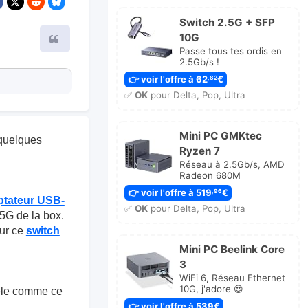
Switch 2.5G + SFP
10G
Citer
Passe tous tes ordis en
2.5Gb/s !
👉 voir l'offre à 62
€
,82
✅
OK
pour Delta, Pop, Ultra
Mini PC GMKtec
i quelques
Ryzen 7
Réseau à 2.5Gb/s, AMD
Radeon 680M
👉 voir l'offre à 519
€
,96
ptateur USB-
✅
OK
pour Delta, Pop, Ultra
,5G de la box.
sur ce
switch
Mini PC Beelink Core
3
WiFi 6, Réseau Ethernet
10G, j'adore 😍
èle comme ce
👉 voir l'offre à 539€