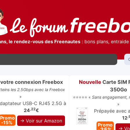
ans, le rendez-vous des Freenautes
: bons plans, entraide 
votre connexion Freebox
Nouvelle
Carte SIM 
350Go
atteins les 2.5Gbps avec la Freebox
»
⭐⭐⭐⭐⭐ «
Sans engagement, r
daptateur USB-C RJ45 2.5G à
»
,22
24
€
Prépayée avec ap
,
Promo
12
→ Voir sur Amazon
-15%
Promo
→ Vo
-35%