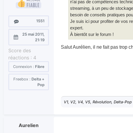
n'ai pas de compétences technique
streaming, à un peu de stockage 
besoin de conseils pratiques pou
Messages
1551
Je suis ici pour profiter de vos 
expert.
À bientôt sur le forum !
25 mai 2011,
Enregistré
21:19
le :
Salut Aurélien, il ne fait pas trop 
Score des
réactions :
4
Connexion :
Fibre
Freebox :
Delta +
Pop
V1, V2, V4, V5, Révolution, Delta-Pop
Aurelien