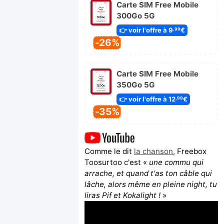
Carte SIM Free Mobile
300Go 5G
👉 voir l'offre à 9
€
,99
-26%
Carte SIM Free Mobile
350Go 5G
👉 voir l'offre à 12
€
,99
-35%
Comme le dit
la chanson
, Freebox
Toosurtoo c'est «
une commu qui
arrache, et quand t'as ton câble qui
lâche, alors même en pleine night, tu
liras Pif et Kokalight !
»