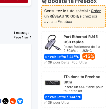
🚀 Booste ta Freebox
Consultez le tuto spécial :
Créer
un RÉSEAU 10 Gbit/s
chez soi
avec la Freebox
1 message
Port Ethernet RJ45
Page
1
sur
1
USB rapide
Passe facilement de 1 à
2.5Gb/s en USB-C
-15%
👉 voir l'offre à 24
€
,22
✅
OK
pour Delta, Pop, Ultra
1To dans ta Freebox
Ultra
Insère un SSD fiable pour
tout stocker
👉 voir l'offre à 134
€
,99
✅
OK
pour Ultra