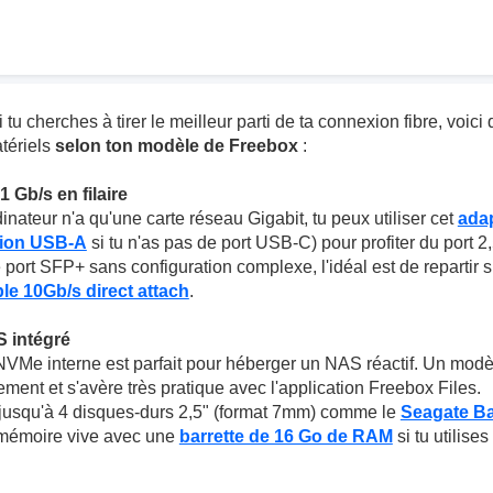
i tu cherches à tirer le meilleur parti de ta connexion fibre, voic
tériels
selon ton modèle de Freebox
:
1 Gb/s en filaire
inateur n'a qu'une carte réseau Gigabit, tu peux utiliser cet
ada
sion USB-A
si tu n'as pas de port USB-C) pour profiter du port 2
 port SFP+ sans configuration complexe, l'idéal est de repartir 
le 10Gb/s direct attach
.
S intégré
Me interne est parfait pour héberger un NAS réactif. Un mod
ent et s'avère très pratique avec l'application Freebox Files.
jusqu'à 4 disques-durs 2,5" (format 7mm) comme le
Seagate B
 mémoire vive avec une
barrette de 16 Go de RAM
si tu utilise