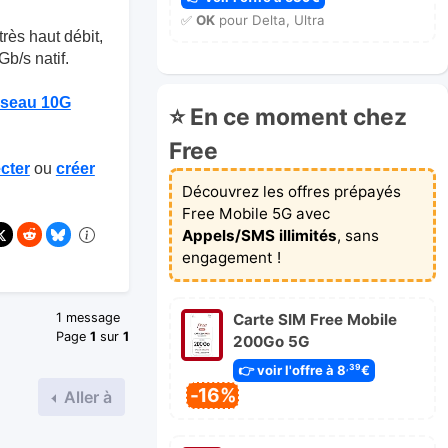
✅
OK
pour Delta, Ultra
très haut débit,
b/s natif.
éseau 10G
⭐ En ce moment chez
Free
cter
ou
créer
Découvrez les offres prépayés
Free Mobile 5G avec
Appels/SMS illimités
, sans
engagement !
Carte SIM Free Mobile
1 message
Page
1
sur
1
200Go 5G
👉 voir l'offre à 8
€
,39
-16%
Aller à