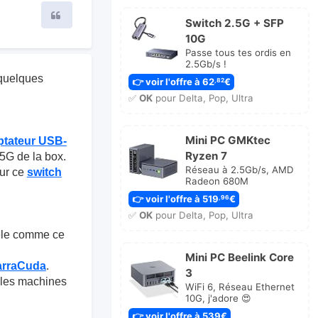
Citer
Switch 2.5G + SFP
10G
Passe tous tes ordis en
2.5Gb/s !
i quelques
👉 voir l'offre à 62
€
,82
✅
OK
pour Delta, Pop, Ultra
Mini PC GMKtec
ptateur USB-
Ryzen 7
,5G de la box.
Réseau à 2.5Gb/s, AMD
sur ce
switch
Radeon 680M
👉 voir l'offre à 519
€
,96
✅
OK
pour Delta, Pop, Ultra
èle comme ce
Mini PC Beelink Core
arraCuda
.
3
s les machines
WiFi 6, Réseau Ethernet
10G, j'adore 😍
👉 voir l'offre à 539€