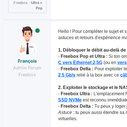
Freebox :
Ultra +
Pop
Hello ! Pour compléter le sujet et s
astuces et retours d'expérience ma
1. Débloquer le débit au-delà de 
-
Freebox Pop et Ultra :
Si ton ord
François
C vers Ethernet 2,5G
(ou en
ver
Admin Forum
-
Freebox Delta :
Pour exploiter le
Freebox
2,5 Gb/s
relié à la box avec ce
câb
2. Exploiter le stockage et le NA
-
Freebox Ultra :
L'emplacement NV
SSD NVMe
est reconnu immédiatem
-
Freebox Delta :
Tu peux y loger 
Astuce :
tu peux aussi étendre sa
virtuelles.