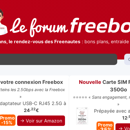
ans, le rendez-vous des Freenautes
: bons plans, entraide 
votre connexion Freebox
Nouvelle
Carte SIM 
350Go
atteins les 2.5Gbps avec la Freebox
»
⭐⭐⭐⭐⭐ «
Sans engagement, r
daptateur USB-C RJ45 2.5G à
»
,22
24
€
Prépayée avec ap
,
Promo
12
→ Voir sur Amazon
-15%
Promo
→ Vo
-35%