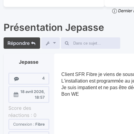
Dernier 
Présentation Jepasse
Répondre
Jepasse
Client SFR Fibre je viens de sousc
Messages
4
L'installation est programmée au je
Je suis impatient et ne pas être dé
18 avril 2026,
Bon WE
Enregistré
18:57
le :
Score des
réactions :
0
Connexion :
Fibre