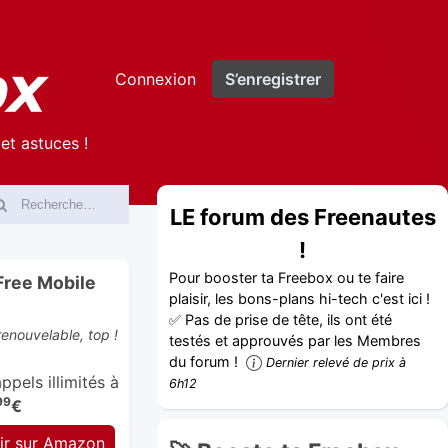
Connexion
S’enregistrer
et astuces !
LE forum des Freenautes
!
Pour booster ta Freebox ou te faire
Free Mobile
plaisir, les bons-plans hi-tech c'est ici !
✅ Pas de prise de tête, ils ont été
enouvelable, top !
testés et approuvés par les Membres
du forum !
Dernier relevé de prix à
pels illimités à
6h12
99
€
ir sur Amazon