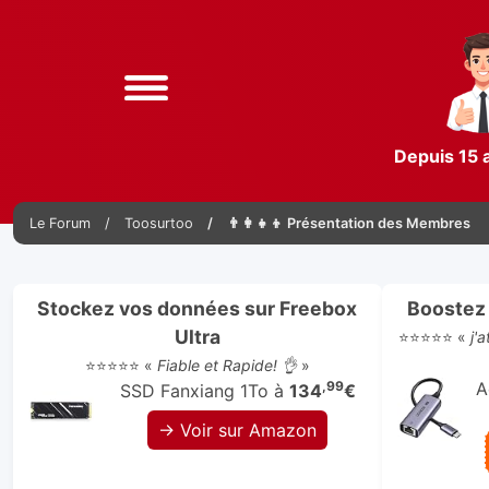
Depuis 15 
Le Forum
Toosurtoo
👨‍👩‍👧‍👦 Présentation des Membres
Stockez vos données sur Freebox
Boostez 
Ultra
⭐⭐⭐⭐⭐ «
j'
⭐⭐⭐⭐⭐ «
Fiable et Rapide! 👌
»
,99
A
SSD Fanxiang 1To à
134
€
→ Voir sur Amazon