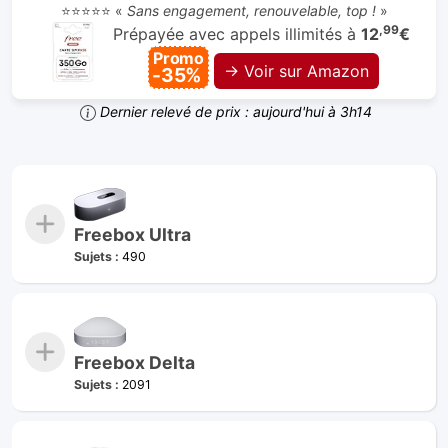
⭐⭐⭐⭐⭐ «
Sans engagement, renouvelable, top !
»
,99
Prépayée avec appels illimités à
12
€
Promo
→ Voir sur Amazon
-35%
Dernier relevé de prix : aujourd'hui à 3h14
Freebox Ultra
Sujets :
490
Freebox Delta
Sujets :
2091