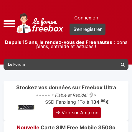
Connexion
Accès
S’enregistrer
rapide
Depuis 15 ans, le rendez-vous des Freenautes
: bons
plans, entraide et astuces !
Le Forum
Reche
Stockez vos données sur Freebox Ultra
⭐⭐⭐⭐⭐ «
Fiable et Rapide! 👌
»
,99
SSD Fanxiang 1To à
134
€
→ Voir sur Amazon
Nouvelle
Carte SIM Free Mobile 350Go