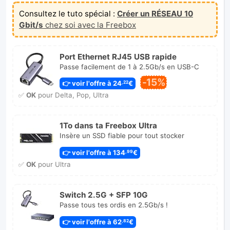
Consultez le tuto spécial :
Créer un RÉSEAU 10
Gbit/s
chez soi avec la Freebox
Port Ethernet RJ45 USB rapide
Passe facilement de 1 à 2.5Gb/s en USB-C
-15%
👉 voir l'offre à 24
€
,22
✅
OK
pour Delta, Pop, Ultra
1To dans ta Freebox Ultra
Insère un SSD fiable pour tout stocker
👉 voir l'offre à 134
€
,99
✅
OK
pour Ultra
Switch 2.5G + SFP 10G
Passe tous tes ordis en 2.5Gb/s !
👉 voir l'offre à 62
€
,82