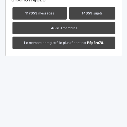
117353
messages
14359
sujets
48610
membres
Le membre enregistré le plus récent est
Pépère78
.