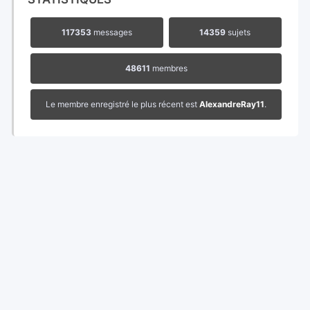
117353
messages
14359
sujets
48611
membres
Le membre enregistré le plus récent est
AlexandreRay11
.