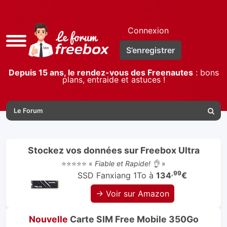
Connexion
Accès
S’enregistrer
rapide
Depuis 15 ans, le rendez-vous des Freenautes
: bons
plans, entraide et astuces !
Le Forum
Reche
Stockez vos données sur Freebox Ultra
⭐⭐⭐⭐⭐ «
Fiable et Rapide! 👌
»
,99
SSD Fanxiang 1To à
134
€
→ Voir sur Amazon
Nouvelle
Carte SIM Free Mobile 350Go