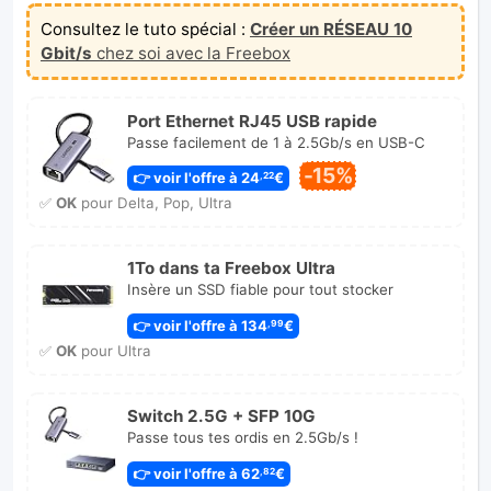
Consultez le tuto spécial :
Créer un RÉSEAU 10
Gbit/s
chez soi avec la Freebox
Port Ethernet RJ45 USB rapide
Passe facilement de 1 à 2.5Gb/s en USB-C
-15%
👉 voir l'offre à 24
€
,22
✅
OK
pour Delta, Pop, Ultra
1To dans ta Freebox Ultra
Insère un SSD fiable pour tout stocker
👉 voir l'offre à 134
€
,99
✅
OK
pour Ultra
Switch 2.5G + SFP 10G
Passe tous tes ordis en 2.5Gb/s !
👉 voir l'offre à 62
€
,82