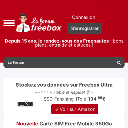
Connexion
Accès
S’enregistrer
rapide
Depuis 15 ans, le rendez-vous des Freenautes
: bons
plans, entraide et astuces !
Le Forum
Reche
Stockez vos données sur Freebox Ultra
⭐⭐⭐⭐⭐ «
Fiable et Rapide! 👌
»
,99
SSD Fanxiang 1To à
134
€
→ Voir sur Amazon
Nouvelle
Carte SIM Free Mobile 350Go