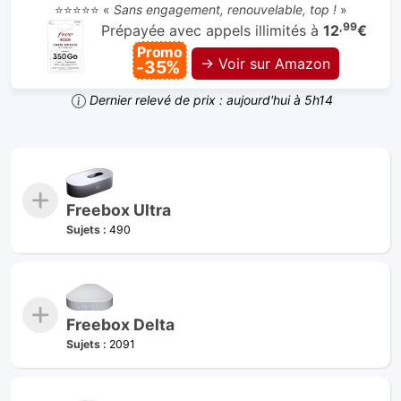
⭐⭐⭐⭐⭐ «
Sans engagement, renouvelable, top !
»
,99
Prépayée avec appels illimités à
12
€
Promo
→ Voir sur Amazon
-35%
Dernier relevé de prix : aujourd'hui à 5h14
Freebox Ultra
Sujets :
490
Freebox Delta
Sujets :
2091