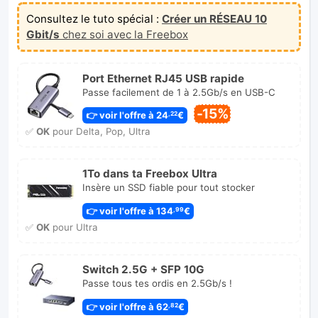
Consultez le tuto spécial :
Créer un RÉSEAU 10
Gbit/s
chez soi avec la Freebox
Port Ethernet RJ45 USB rapide
Passe facilement de 1 à 2.5Gb/s en USB-C
-15%
👉 voir l'offre à 24
€
,22
✅
OK
pour Delta, Pop, Ultra
1To dans ta Freebox Ultra
Insère un SSD fiable pour tout stocker
👉 voir l'offre à 134
€
,99
✅
OK
pour Ultra
Switch 2.5G + SFP 10G
Passe tous tes ordis en 2.5Gb/s !
👉 voir l'offre à 62
€
,82