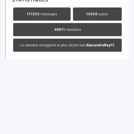
117353
messages
14359
sujets
48611
membres
Le membre enregistré le plus récent est
AlexandreRay11
.