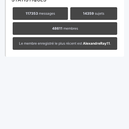
117353
messages
14359
sujets
48611
membres
Le membre enregistré le plus récent est
AlexandreRay11
.