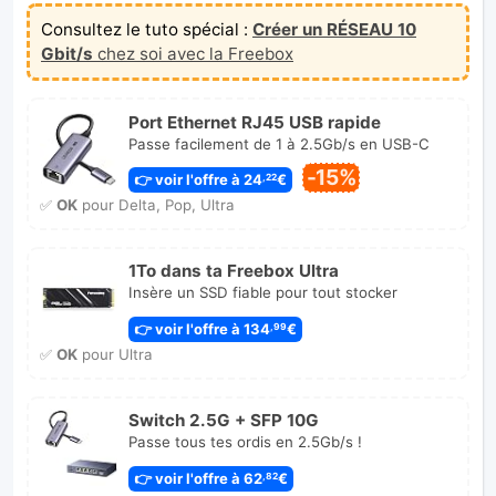
Consultez le tuto spécial :
Créer un RÉSEAU 10
Gbit/s
chez soi avec la Freebox
Port Ethernet RJ45 USB rapide
Passe facilement de 1 à 2.5Gb/s en USB-C
-15%
👉 voir l'offre à 24
€
,22
✅
OK
pour Delta, Pop, Ultra
1To dans ta Freebox Ultra
Insère un SSD fiable pour tout stocker
👉 voir l'offre à 134
€
,99
✅
OK
pour Ultra
Switch 2.5G + SFP 10G
Passe tous tes ordis en 2.5Gb/s !
👉 voir l'offre à 62
€
,82