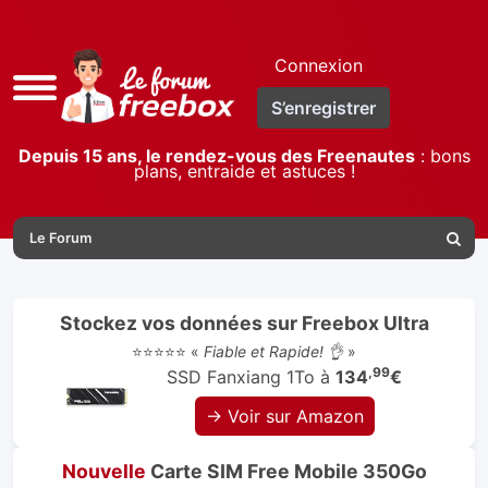
Connexion
Accès
S’enregistrer
rapide
Depuis 15 ans, le rendez-vous des Freenautes
: bons
plans, entraide et astuces !
Le Forum
Reche
Stockez vos données sur Freebox Ultra
⭐⭐⭐⭐⭐ «
Fiable et Rapide! 👌
»
,99
SSD Fanxiang 1To à
134
€
→ Voir sur Amazon
Nouvelle
Carte SIM Free Mobile 350Go