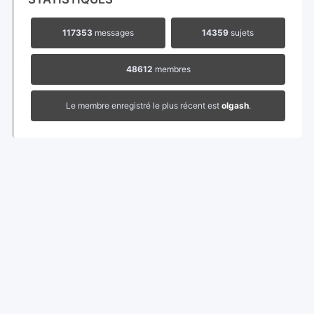
117353
messages
14359
sujets
48612
membres
Le membre enregistré le plus récent est
olgash
.