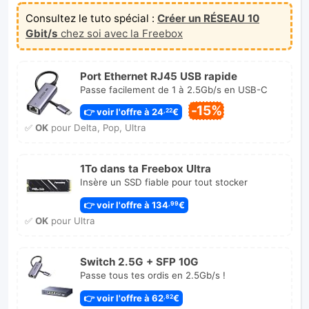
Consultez le tuto spécial :
Créer un RÉSEAU 10
Gbit/s
chez soi avec la Freebox
Port Ethernet RJ45 USB rapide
Passe facilement de 1 à 2.5Gb/s en USB-C
-15%
👉 voir l'offre à 24
€
,22
✅
OK
pour Delta, Pop, Ultra
1To dans ta Freebox Ultra
Insère un SSD fiable pour tout stocker
👉 voir l'offre à 134
€
,99
✅
OK
pour Ultra
Switch 2.5G + SFP 10G
Passe tous tes ordis en 2.5Gb/s !
👉 voir l'offre à 62
€
,82