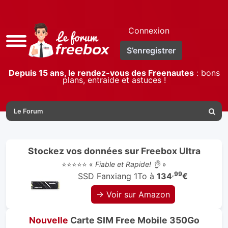
Connexion
Accès
S’enregistrer
rapide
Depuis 15 ans, le rendez-vous des Freenautes
: bons
plans, entraide et astuces !
Le Forum
Reche
Stockez vos données sur Freebox Ultra
⭐⭐⭐⭐⭐ «
Fiable et Rapide! 👌
»
,99
SSD Fanxiang 1To à
134
€
→ Voir sur Amazon
Nouvelle
Carte SIM Free Mobile 350Go