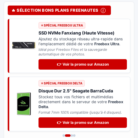
🔥 SÉLECTION BONS PLANS FREENAUTES
⭐ SPÉCIAL FREEBOX ULTRA
SSD NVMe Fanxiang (Haute Vitesse)
Ajoutez du stockage réseau ultra-rapide dans
l'emplacement dédié de votre
Freebox Ultra
.
Idéal pour Freebox Files et la sauvegarde
automatique de vos photos.
👉 Voir la promo sur Amazon
⭐ SPÉCIAL FREEBOX DELTA
Disque Dur 2.5" Seagate BarraCuda
Stockez tous vos fichiers et multimédias
directement dans le serveur de votre
Freebox
Delta
.
Format 7mm 100% compatible (jusqu'à 4 disques).
👉 Voir la promo sur Amazon