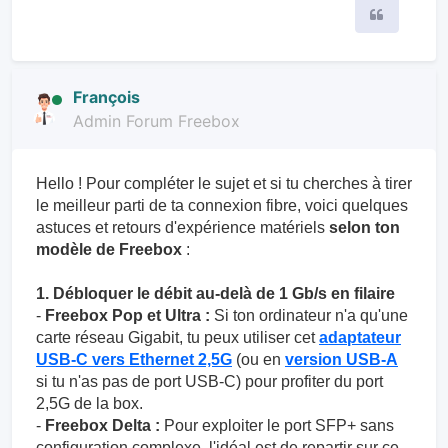
Citer
François
Admin Forum Freebox
Hello ! Pour compléter le sujet et si tu cherches à tirer
le meilleur parti de ta connexion fibre, voici quelques
astuces et retours d'expérience matériels
selon ton
modèle de Freebox
:
1. Débloquer le débit au-delà de 1 Gb/s en filaire
-
Freebox Pop et Ultra :
Si ton ordinateur n'a qu'une
carte réseau Gigabit, tu peux utiliser cet
adaptateur
USB-C vers Ethernet 2,5G
(ou en
version USB-A
si tu n'as pas de port USB-C) pour profiter du port
2,5G de la box.
-
Freebox Delta :
Pour exploiter le port SFP+ sans
configuration complexe, l'idéal est de repartir sur ce