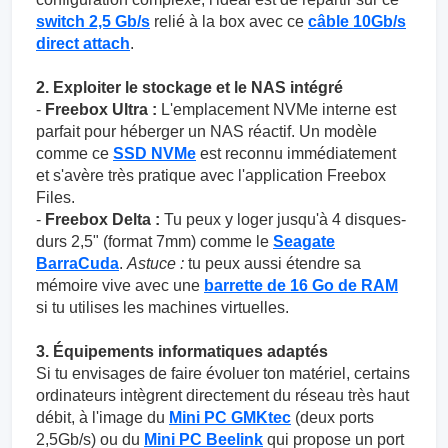
switch 2,5 Gb/s
relié à la box avec ce
câble 10Gb/s
direct attach
.
2. Exploiter le stockage et le NAS intégré
-
Freebox Ultra :
L'emplacement NVMe interne est
parfait pour héberger un NAS réactif. Un modèle
comme ce
SSD NVMe
est reconnu immédiatement
et s'avère très pratique avec l'application Freebox
Files.
-
Freebox Delta :
Tu peux y loger jusqu'à 4 disques-
durs 2,5" (format 7mm) comme le
Seagate
BarraCuda
.
Astuce :
tu peux aussi étendre sa
mémoire vive avec une
barrette de 16 Go de RAM
si tu utilises les machines virtuelles.
3. Équipements informatiques adaptés
Si tu envisages de faire évoluer ton matériel, certains
ordinateurs intègrent directement du réseau très haut
débit, à l'image du
Mini PC GMKtec
(deux ports
2,5Gb/s) ou du
Mini PC Beelink
qui propose un port