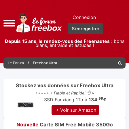
Connexion
Accès
S’enregistrer
rapide
Depuis 15 ans, le rendez-vous des Freenautes
: bons
plans, entraide et astuces !
Le Forum
Freebox Ultra
Reche
Stockez vos données sur Freebox Ultra
⭐⭐⭐⭐⭐ «
Fiable et Rapide! 👌
»
,99
SSD Fanxiang 1To à
134
€
→ Voir sur Amazon
Nouvelle
Carte SIM Free Mobile 350Go