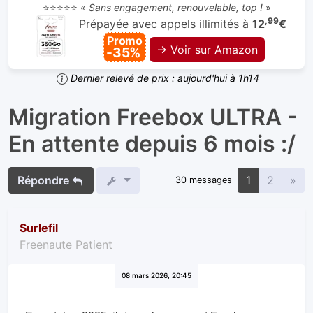
⭐⭐⭐⭐⭐ «
Sans engagement, renouvelable, top !
»
,99
Prépayée avec appels illimités à
12
€
Promo
→ Voir sur Amazon
-35%
Dernier relevé de prix : aujourd'hui à 1h14
Migration Freebox ULTRA -
En attente depuis 6 mois :/
Sui
Répondre
1
2
»
30 messages
Surlefil
Freenaute Patient
08 mars 2026, 20:45