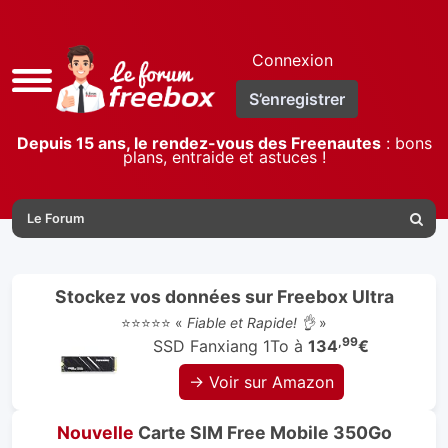
Connexion
Accès
S’enregistrer
rapide
Depuis 15 ans, le rendez-vous des Freenautes
: bons
plans, entraide et astuces !
Le Forum
Reche
Stockez vos données sur Freebox Ultra
⭐⭐⭐⭐⭐ «
Fiable et Rapide! 👌
»
,99
SSD Fanxiang 1To à
134
€
→ Voir sur Amazon
Nouvelle
Carte SIM Free Mobile 350Go