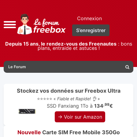
Connexion
Accès
S’enregistrer
rapide
Depuis 15 ans, le rendez-vous des Freenautes
: bons
plans, entraide et astuces !
Le Forum
Reche
Stockez vos données sur Freebox Ultra
⭐⭐⭐⭐⭐ «
Fiable et Rapide! 👌
»
,99
SSD Fanxiang 1To à
134
€
→ Voir sur Amazon
Nouvelle
Carte SIM Free Mobile 350Go