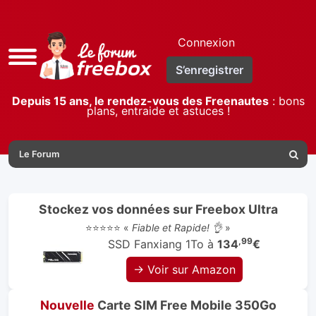
Connexion
Accès
S’enregistrer
rapide
Depuis 15 ans, le rendez-vous des Freenautes
: bons
plans, entraide et astuces !
Le Forum
Reche
Stockez vos données sur Freebox Ultra
⭐⭐⭐⭐⭐ «
Fiable et Rapide! 👌
»
,99
SSD Fanxiang 1To à
134
€
→ Voir sur Amazon
Nouvelle
Carte SIM Free Mobile 350Go