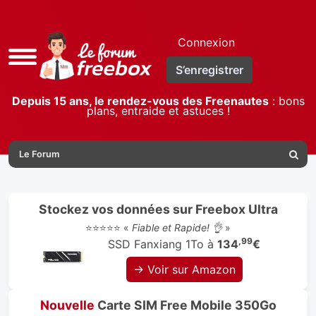
Connexion
Accès
S’enregistrer
rapide
Depuis 15 ans, le rendez-vous des Freenautes
: bons
plans, entraide et astuces !
Le Forum
Reche
Stockez vos données sur Freebox Ultra
⭐⭐⭐⭐⭐ «
Fiable et Rapide! 👌
»
,99
SSD Fanxiang 1To à
134
€
→ Voir sur Amazon
Nouvelle
Carte SIM Free Mobile 350Go