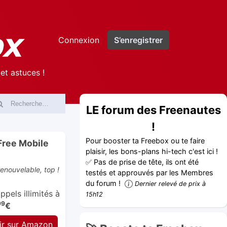
Connexion
S’enregistrer
et astuces !
LE forum des Freenautes
!
Pour booster ta Freebox ou te faire
Free Mobile
plaisir, les bons-plans hi-tech c'est ici !
✅ Pas de prise de tête, ils ont été
nouvelable, top !
testés et approuvés par les Membres
du forum !
Dernier relevé de prix à
pels illimités à
15h12
99
€
ir sur Amazon