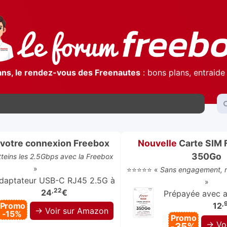
ans, le rendez-vous des Freenautes
: bons plans, entraide 
votre connexion Freebox
Nouvelle
Carte SIM 
350Go
atteins les 2.5Gbps avec la Freebox
»
⭐⭐⭐⭐⭐ «
Sans engagement, re
daptateur USB-C RJ45 2.5G à
»
,22
24
€
Prépayée avec ap
,
Promo
12
→ Voir sur Amazon
-15%
Promo
→ Vo
-35%