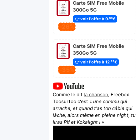
Carte SIM Free Mobile
300Go 5G
👉 voir l'offre à 9
€
,99
-26%
Carte SIM Free Mobile
350Go 5G
👉 voir l'offre à 12
€
,99
-35%
Comme le dit
la chanson
, Freebox
Toosurtoo c'est «
une commu qui
arrache, et quand t'as ton câble qui
lâche, alors même en pleine night, tu
liras Pif et Kokalight !
»