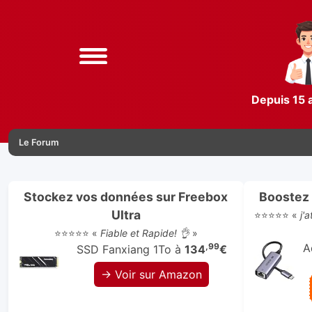
Depuis 15 
Le Forum
Stockez vos données sur Freebox
Boostez 
Ultra
⭐⭐⭐⭐⭐ «
j'
⭐⭐⭐⭐⭐ «
Fiable et Rapide! 👌
»
,99
A
SSD Fanxiang 1To à
134
€
→ Voir sur Amazon