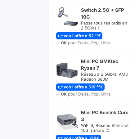
Switch 2.5G + SFP
10G
Passe tous tes ordis en
2.5Gb/s !
👉 voir l'offre à 62
€
,82
✅
OK
pour Delta, Pop, Ultra
Mini PC GMKtec
Ryzen 7
Réseau à 2.5Gb/s, AMD
Radeon 680M
👉 voir l'offre à 519
€
,96
✅
OK
pour Delta, Pop, Ultra
Mini PC Beelink Core
3
WiFi 6, Réseau Ethernet
10G, j'adore 😍
👉 voir l'offre à 539€