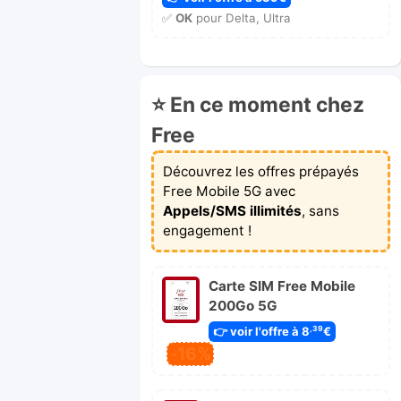
✅
OK
pour Delta, Ultra
⭐ En ce moment chez
Free
Découvrez les offres prépayés
Free Mobile 5G avec
Appels/SMS illimités
, sans
engagement !
Carte SIM Free Mobile
200Go 5G
👉 voir l'offre à 8
€
,39
-16%