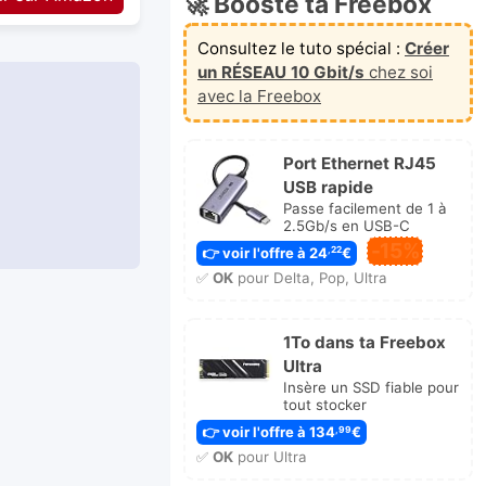
🚀 Booste ta Freebox
Consultez le tuto spécial :
Créer
un RÉSEAU 10 Gbit/s
chez soi
avec la Freebox
Port Ethernet RJ45
USB rapide
Passe facilement de 1 à
2.5Gb/s en USB-C
-15%
👉 voir l'offre à 24
€
,22
✅
OK
pour Delta, Pop, Ultra
1To dans ta Freebox
Ultra
Insère un SSD fiable pour
tout stocker
👉 voir l'offre à 134
€
,99
✅
OK
pour Ultra