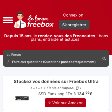
Connexion
Accès
S’enregistrer
rapide
Depuis 15 ans, le rendez-vous des Freenautes
: bons
plans, entraide et astuces !
Le Forum
Reche
Foire aux questions (Questions posées fréquemment)
Stockez vos données sur Freebox Ultra
⭐⭐⭐⭐⭐ «
Fiable et Rapide! 👌
»
,99
SSD Fanxiang 1To à
134
€
→ Voir sur Amazon