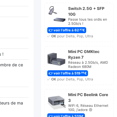
Switch 2.5G + SFP
10G
Passe tous tes ordis en
2.5Gb/s !
👉 voir l'offre à 62
€
,82
✅
OK
pour Delta, Pop, Ultra
Mini PC GMKtec
 !
Ryzen 7
Réseau à 2.5Gb/s, AMD
membre de ce
Radeon 680M
👉 voir l'offre à 519
€
,96
✅
OK
pour Delta, Pop, Ultra
Mini PC Beelink Core
3
ateurs de ma
WiFi 6, Réseau Ethernet
10G, j'adore 😍
👉 voir l'offre à 539€