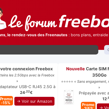
ans, le rendez-vous des Freenautes
: bons plans, entraide 
)
votre connexion Freebox
Nouvelle
Carte SIM 
350Go
atteins les 2.5Gbps avec la Freebox
»
⭐⭐⭐⭐⭐ «
Sans engagement, r
daptateur USB-C RJ45 2.5G à
»
,22
24
€
Prépayée avec ap
,
Promo
12
→ Voir sur Amazon
-15%
Promo
→ Vo
-35%