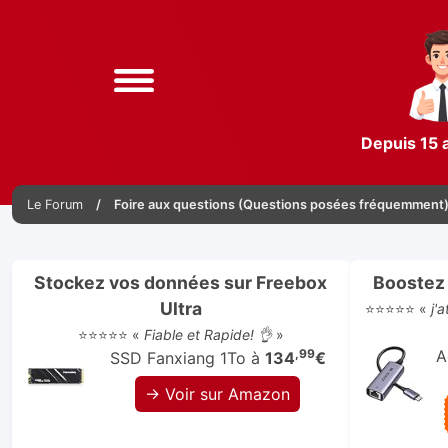
Depuis 15 
Le Forum
Foire aux questions (Questions posées fréquemment
Stockez vos données sur Freebox
Boostez 
Ultra
⭐⭐⭐⭐⭐ «
j'
⭐⭐⭐⭐⭐ «
Fiable et Rapide! 👌
»
,99
A
SSD Fanxiang 1To à
134
€
→ Voir sur Amazon