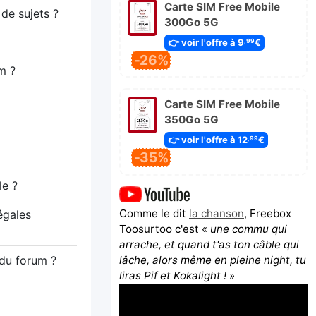
Carte SIM Free Mobile
de sujets ?
300Go 5G
👉 voir l'offre à 9
€
,99
-26%
um ?
Carte SIM Free Mobile
350Go 5G
👉 voir l'offre à 12
€
,99
-35%
le ?
Comme le dit
la chanson
, Freebox
égales
Toosurtoo c'est «
une commu qui
arrache, et quand t'as ton câble qui
lâche, alors même en pleine night, tu
 du forum ?
liras Pif et Kokalight !
»