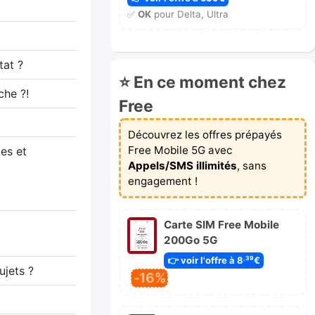
✅
OK
pour Delta, Ultra
tat ?
⭐ En ce moment chez
che ?!
Free
Découvrez les offres prépayés
Free Mobile 5G avec
es et
Appels/SMS illimités
, sans
engagement !
Carte SIM Free Mobile
200Go 5G
👉 voir l'offre à 8
€
,39
ujets ?
-16%