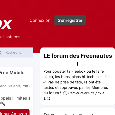
Connexion
S’enregistrer
et astuces !
LE forum des Freenautes
!
Pour booster ta Freebox ou te faire
Free Mobile
plaisir, les bons-plans hi-tech c'est ici !
✅ Pas de prise de tête, ils ont été
enouvelable, top !
testés et approuvés par les Membres
du forum !
Dernier relevé de prix à
pels illimités à
8h12
99
€
ir sur Amazon