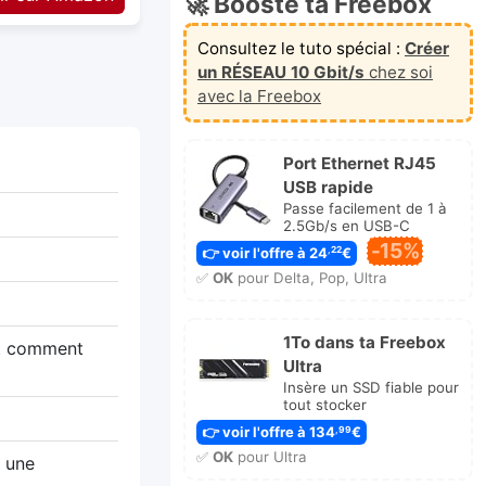
🚀 Booste ta Freebox
Consultez le tuto spécial :
Créer
un RÉSEAU 10 Gbit/s
chez soi
avec la Freebox
Port Ethernet RJ45
USB rapide
Passe facilement de 1 à
2.5Gb/s en USB-C
-15%
👉 voir l'offre à 24
€
,22
✅
OK
pour Delta, Pop, Ultra
1To dans ta Freebox
 et comment
Ultra
Insère un SSD fiable pour
tout stocker
👉 voir l'offre à 134
€
,99
✅
OK
pour Ultra
 une