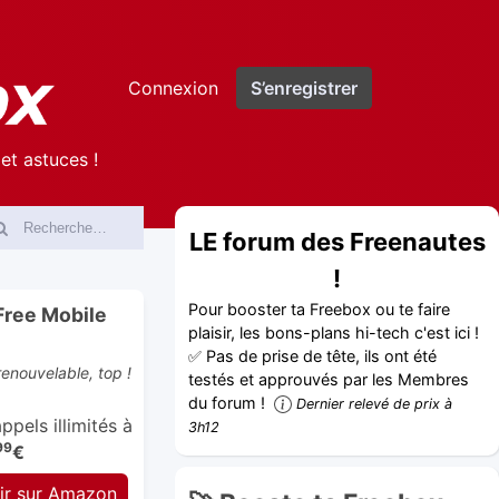
Connexion
S’enregistrer
et astuces !
LE forum des Freenautes
!
Pour booster ta Freebox ou te faire
Free Mobile
plaisir, les bons-plans hi-tech c'est ici !
✅ Pas de prise de tête, ils ont été
enouvelable, top !
testés et approuvés par les Membres
du forum !
Dernier relevé de prix à
pels illimités à
3h12
99
€
ir sur Amazon