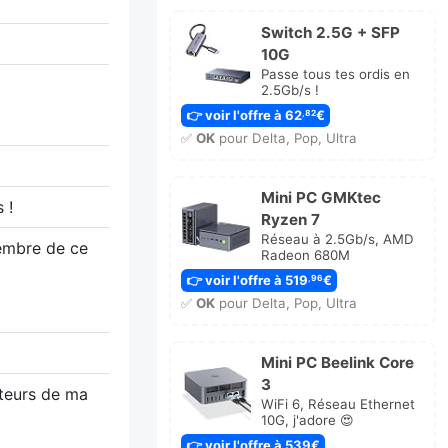
Switch 2.5G + SFP
10G
Passe tous tes ordis en
2.5Gb/s !
👉 voir l'offre à 62
€
,82
✅
OK
pour Delta, Pop, Ultra
Mini PC GMKtec
 !
Ryzen 7
Réseau à 2.5Gb/s, AMD
membre de ce
Radeon 680M
👉 voir l'offre à 519
€
,96
✅
OK
pour Delta, Pop, Ultra
Mini PC Beelink Core
3
ateurs de ma
WiFi 6, Réseau Ethernet
10G, j'adore 😍
👉 voir l'offre à 539€