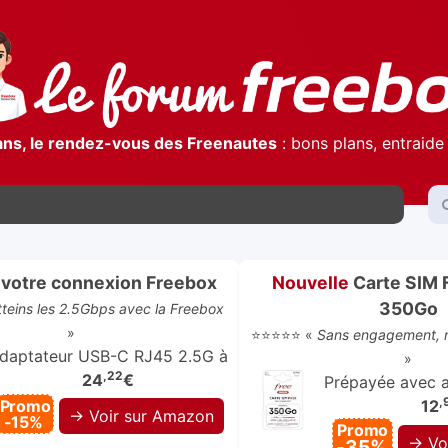
ans, le rendez-vous des Freenautes
: bons plans, entraide 
)
votre connexion Freebox
Nouvelle
Carte SIM 
350Go
atteins les 2.5Gbps avec la Freebox
»
⭐⭐⭐⭐⭐ «
Sans engagement, r
daptateur USB-C RJ45 2.5G à
»
,22
24
€
Prépayée avec ap
,
Promo
12
→ Voir sur Amazon
-15%
Promo
→ Vo
-35%