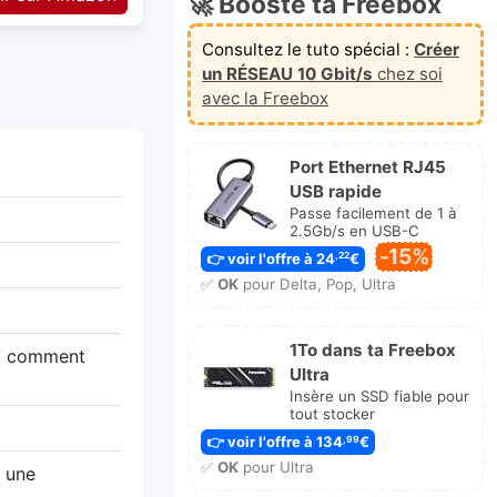
🚀 Booste ta Freebox
Consultez le tuto spécial :
Créer
un RÉSEAU 10 Gbit/s
chez soi
avec la Freebox
Port Ethernet RJ45
USB rapide
Passe facilement de 1 à
2.5Gb/s en USB-C
-15%
👉 voir l'offre à 24
€
,22
✅
OK
pour Delta, Pop, Ultra
1To dans ta Freebox
 et comment
Ultra
Insère un SSD fiable pour
tout stocker
👉 voir l'offre à 134
€
,99
✅
OK
pour Ultra
 une