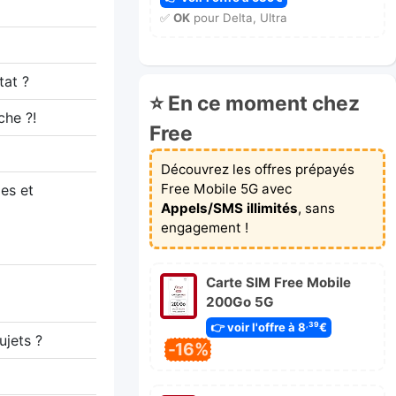
✅
OK
pour Delta, Ultra
tat ?
⭐ En ce moment chez
che ?!
Free
Découvrez les offres prépayés
Free Mobile 5G avec
es et
Appels/SMS illimités
, sans
engagement !
Carte SIM Free Mobile
200Go 5G
👉 voir l'offre à 8
€
,39
ujets ?
-16%