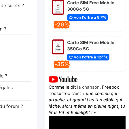
Carte SIM Free Mobile
de sujets ?
300Go 5G
👉 voir l'offre à 9
€
,99
-26%
um ?
Carte SIM Free Mobile
350Go 5G
👉 voir l'offre à 12
€
,99
-35%
le ?
Comme le dit
la chanson
, Freebox
égales
Toosurtoo c'est «
une commu qui
arrache, et quand t'as ton câble qui
lâche, alors même en pleine night, tu
 du forum ?
liras Pif et Kokalight !
»