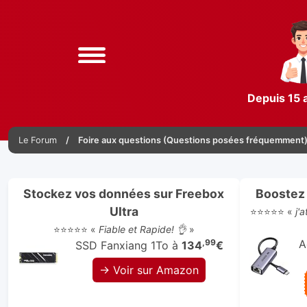
Depuis 15 
Le Forum
Foire aux questions (Questions posées fréquemment
Stockez vos données sur Freebox
Boostez 
Ultra
⭐⭐⭐⭐⭐ «
j'
⭐⭐⭐⭐⭐ «
Fiable et Rapide! 👌
»
,99
A
SSD Fanxiang 1To à
134
€
→ Voir sur Amazon