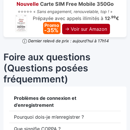
Nouvelle
Carte SIM Free Mobile 350Go
⭐⭐⭐⭐⭐ «
Sans engagement, renouvelable, top !
»
,99
Prépayée avec appels illimités à
12
€
Promo
→ Voir sur Amazon
-35%
Dernier relevé de prix : aujourd'hui à 17h14
Foire aux questions
(Questions posées
fréquemment)
Problèmes de connexion et
d’enregistrement
Pourquoi dois-je m’enregistrer ?
Que signifie COPPA ?