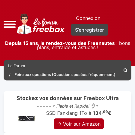
Connexion
Accès
S’enregistrer
rapide
Depuis 15 ans, le rendez-vous des Freenautes
: bons
plans, entraide et astuces !
Le Forum
Reche
Foire aux questions (Questions posées fréquemment)
Stockez vos données sur Freebox Ultra
⭐⭐⭐⭐⭐ «
Fiable et Rapide! 👌
»
,99
SSD Fanxiang 1To à
134
€
→ Voir sur Amazon