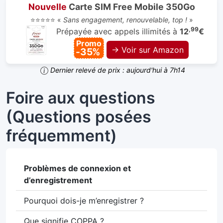
Nouvelle
Carte SIM Free Mobile 350Go
⭐⭐⭐⭐⭐ «
Sans engagement, renouvelable, top !
»
,99
Prépayée avec appels illimités à
12
€
Promo
→ Voir sur Amazon
-35%
Dernier relevé de prix : aujourd'hui à 7h14
Foire aux questions
(Questions posées
fréquemment)
Problèmes de connexion et
d’enregistrement
Pourquoi dois-je m’enregistrer ?
Que signifie COPPA ?