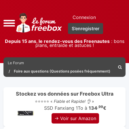
Connexion
Accès
S’enregistrer
rapide
Depuis 15 ans, le rendez-vous des Freenautes
: bons
plans, entraide et astuces !
Le Forum
Reche
Foire aux questions (Questions posées fréquemment)
Stockez vos données sur Freebox Ultra
⭐⭐⭐⭐⭐ «
Fiable et Rapide! 👌
»
,99
SSD Fanxiang 1To à
134
€
→ Voir sur Amazon