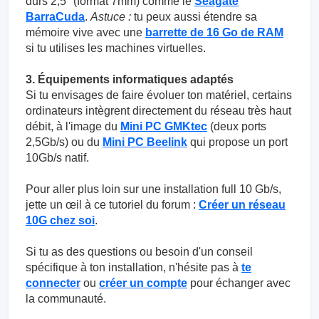
durs 2,5" (format 7mm) comme le
Seagate
BarraCuda
.
Astuce :
tu peux aussi étendre sa
mémoire vive avec une
barrette de 16 Go de RAM
si tu utilises les machines virtuelles.
3. Équipements informatiques adaptés
Si tu envisages de faire évoluer ton matériel, certains
ordinateurs intègrent directement du réseau très haut
débit, à l'image du
Mini PC GMKtec
(deux ports
2,5Gb/s) ou du
Mini PC Beelink
qui propose un port
10Gb/s natif.
Pour aller plus loin sur une installation full 10 Gb/s,
jette un œil à ce tutoriel du forum :
Créer un réseau
10G chez soi
.
Si tu as des questions ou besoin d'un conseil
spécifique à ton installation, n'hésite pas à
te
connecter
ou
créer un compte
pour échanger avec
la communauté.