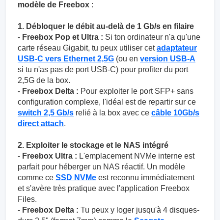
modèle de Freebox
:
1. Débloquer le débit au-delà de 1 Gb/s en filaire
-
Freebox Pop et Ultra :
Si ton ordinateur n'a qu'une
carte réseau Gigabit, tu peux utiliser cet
adaptateur
USB-C vers Ethernet 2,5G
(ou en
version USB-A
si tu n'as pas de port USB-C) pour profiter du port
2,5G de la box.
-
Freebox Delta :
Pour exploiter le port SFP+ sans
configuration complexe, l'idéal est de repartir sur ce
switch 2,5 Gb/s
relié à la box avec ce
câble 10Gb/s
direct attach
.
2. Exploiter le stockage et le NAS intégré
-
Freebox Ultra :
L'emplacement NVMe interne est
parfait pour héberger un NAS réactif. Un modèle
comme ce
SSD NVMe
est reconnu immédiatement
et s'avère très pratique avec l'application Freebox
Files.
-
Freebox Delta :
Tu peux y loger jusqu'à 4 disques-