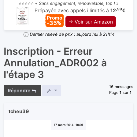
⭐⭐⭐⭐⭐ «
Sans engagement, renouvelable, top !
»
,99
Prépayée avec appels illimités à
12
€
Promo
→ Voir sur Amazon
-35%
Dernier relevé de prix : aujourd'hui à 21h14
Inscription - Erreur
Annulation_ADR002 à
l'étape 3
16 messages
Répondre
Page
1
sur
1
tcheu39
17 mars 2014, 19:01