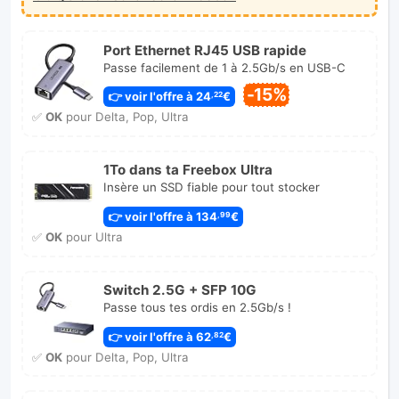
Port Ethernet RJ45 USB rapide
Passe facilement de 1 à 2.5Gb/s en USB-C
-15%
👉 voir l'offre à 24
€
,22
✅
OK
pour Delta, Pop, Ultra
1To dans ta Freebox Ultra
Insère un SSD fiable pour tout stocker
👉 voir l'offre à 134
€
,99
✅
OK
pour Ultra
Switch 2.5G + SFP 10G
Passe tous tes ordis en 2.5Gb/s !
👉 voir l'offre à 62
€
,82
✅
OK
pour Delta, Pop, Ultra