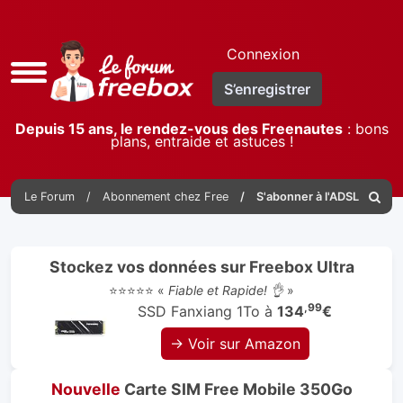
Connexion
Accès
S’enregistrer
rapide
Depuis 15 ans, le rendez-vous des Freenautes
: bons
plans, entraide et astuces !
Le Forum
Abonnement chez Free
S'abonner à l'ADSL
Reche
Stockez vos données sur Freebox Ultra
⭐⭐⭐⭐⭐ «
Fiable et Rapide! 👌
»
,99
SSD Fanxiang 1To à
134
€
→ Voir sur Amazon
Nouvelle
Carte SIM Free Mobile 350Go